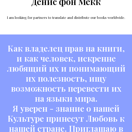
Денис фон Мекк
I am looking for partners to translate and distribute our books worldwide.
Как владелец прав на книги,
и как человек, искренне
любящий их и понимающий
их полезность, ищу
возможность перевести их
на языки мира.
Я уверен - знание о нашей
Культуре принесут Любовь к
нашей стране. Приглашаю в